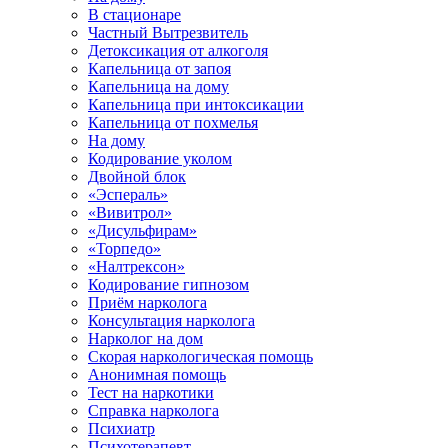
В стационаре
Частный Вытрезвитель
Детоксикация от алкоголя
Капельница от запоя
Капельница на дому
Капельница при интоксикации
Капельница от похмелья
На дому
Кодирование уколом
Двойной блок
«Эспераль»
«Вивитрол»
«Дисульфирам»
«Торпедо»
«Налтрексон»
Кодирование гипнозом
Приём нарколога
Консультация нарколога
Нарколог на дом
Скорая наркологическая помощь
Анонимная помощь
Тест на наркотики
Справка нарколога
Психиатр
Психотерапевт