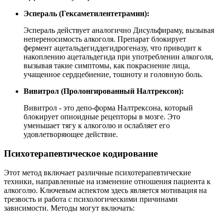
Эспераль (Гексаметилентетрамин):
Эспераль действует аналогично Дисульфираму, вызывая
непереносимость алкоголя. Препарат блокирует
фермент ацетальдегиддегидрогеназу, что приводит к
накоплению ацетальдегида при употреблении алкоголя,
вызывая такие симптомы, как покраснение лица,
учащенное сердцебиение, тошноту и головную боль.
Вивитрол (Пролонгированный Налтрексон):
Вивитрол - это депо-форма Налтрексона, который
блокирует опиоидные рецепторы в мозге. Это
уменьшает тягу к алкоголю и ослабляет его
удовлетворяющее действие.
Психотерапевтическое кодирование
Этот метод включает различные психотерапевтические
техники, направленные на изменение отношения пациента к
алкоголю. Ключевым аспектом здесь является мотивация на
трезвость и работа с психологическими причинами
зависимости. Методы могут включать: