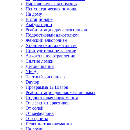
Наркологическая помощь
Психиатрическая помощь
На дому
В стационаре
Амбулаторно
Реабилитация для алкоголиков
Подростковый алкоголизм
Женский алкоголизм
Хронический алкоголизм
Принудительное лечение
Алкогольное отравление
Снятие ломки
Детоксикация
УБОД
Частный диспансер
Daytop
Программа 12 Шагов
Реабилитация для наркозависимых
Подростковая наркомания
От лёгких наркотиков
От солей
От мефедрона
От героина
Лечение токсикомании
На дому