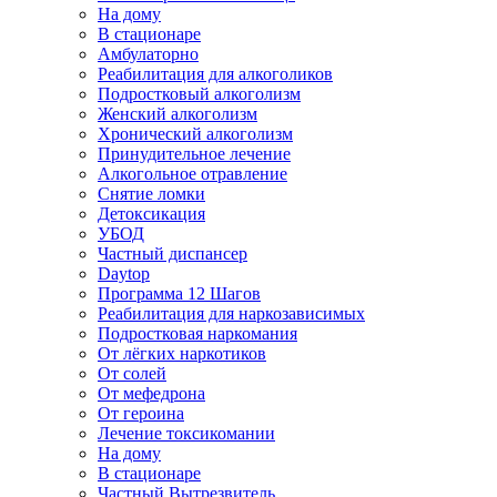
На дому
В стационаре
Амбулаторно
Реабилитация для алкоголиков
Подростковый алкоголизм
Женский алкоголизм
Хронический алкоголизм
Принудительное лечение
Алкогольное отравление
Снятие ломки
Детоксикация
УБОД
Частный диспансер
Daytop
Программа 12 Шагов
Реабилитация для наркозависимых
Подростковая наркомания
От лёгких наркотиков
От солей
От мефедрона
От героина
Лечение токсикомании
На дому
В стационаре
Частный Вытрезвитель