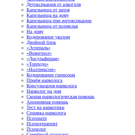
Детоксикация от алкоголя
Капельница от запоя
Капельница на дому
Капельница при интоксикации
Капельница от похмелья
На дому
Кодирование уколом
Двойной блок
«Эспераль»
«Вивитрол»
«Дисульфирам»
«Торпедо»
«Налтрексон»
Кодирование гипнозом
Приём нарколога
Консультация нарколога
Нарколог на дом
Скорая наркологическая помощь
Анонимная помощь
Тест на наркотики
Справка нарколога
Психиатр
Психотерапевт
Психолог
Семейный психолог