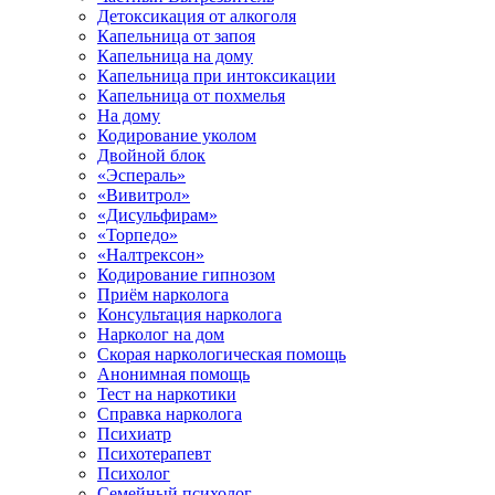
Детоксикация от алкоголя
Капельница от запоя
Капельница на дому
Капельница при интоксикации
Капельница от похмелья
На дому
Кодирование уколом
Двойной блок
«Эспераль»
«Вивитрол»
«Дисульфирам»
«Торпедо»
«Налтрексон»
Кодирование гипнозом
Приём нарколога
Консультация нарколога
Нарколог на дом
Скорая наркологическая помощь
Анонимная помощь
Тест на наркотики
Справка нарколога
Психиатр
Психотерапевт
Психолог
Семейный психолог