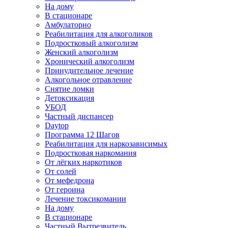
На дому
В стационаре
Амбулаторно
Реабилитация для алкоголиков
Подростковый алкоголизм
Женский алкоголизм
Хронический алкоголизм
Принудительное лечение
Алкогольное отравление
Снятие ломки
Детоксикация
УБОД
Частный диспансер
Daytop
Программа 12 Шагов
Реабилитация для наркозависимых
Подростковая наркомания
От лёгких наркотиков
От солей
От мефедрона
От героина
Лечение токсикомании
На дому
В стационаре
Частный Вытрезвитель