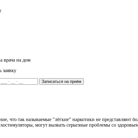
т
а врача на дом
ь заявку
Записаться на приём
е, что так называемые "лёгкие" наркотики не представляют бол
ихостимуляторы, могут вызвать серьезные проблемы со здоровьем