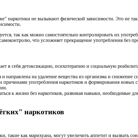
ие" наркотики не вызывают физической зависимости. Это не так
висимости.
буется, так как можно самостоятельно контролировать их употре
 самоконтролю, что усложняет прекращение употребления без п
ючает в себя детоксикацию, психотерапию и социальную реабили
я и направлена на удаление вещества из организма и снижение 
и причинами употребления наркотиков и формирования новых ст
ии.
аться к жизни без наркотиков, развивая навыки, необходимые дл
ёгких" наркотиков
ки, такие как марихуана, могут увеличить аппетит и вызвать сон