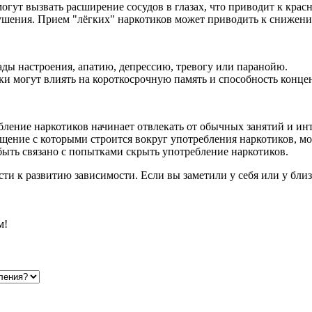
гут вызвать расширение сосудов в глазах, что приводит к красно
ения. Прием "лёгких" наркотиков может приводить к снижению
ады настроения, апатию, депрессию, тревогу или паранойю.
и могут влиять на короткосрочную память и способность конце
ебление наркотиков начинает отвлекать от обычных занятий и ин
щение с которыми строится вокруг употребления наркотиков, м
быть связано с попытками скрыть употребление наркотиков.
ти к развитию зависимости. Если вы заметили у себя или у бли
м!