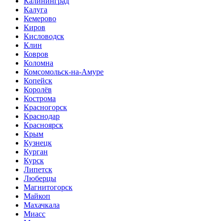
Калининград
Калуга
Кемерово
Киров
Кисловодск
Клин
Ковров
Коломна
Комсомольск-на-Амуре
Копейск
Королёв
Кострома
Красногорск
Краснодар
Красноярск
Крым
Кузнецк
Курган
Курск
Липетск
Люберцы
Магнитогорск
Майкоп
Махачкала
Миасс