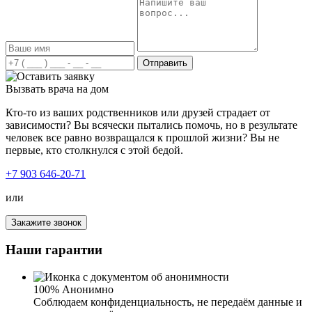
Отправить
Вызвать врача на дом
Кто-то из ваших родственников или друзей страдает от
зависимости? Вы всячески пытались помочь, но в результате
человек все равно возвращался к прошлой жизни? Вы не
первые, кто столкнулся с этой бедой.
+7 903 646-20-71
или
Закажите звонок
Я очень доволен результатами лечения наркомании в
Наши гарантии
наркоцентре . Зависимость оказалась слишком сильной,
и я подозревал, что ничего не сможет мне помочь. Но
благодаря профессиональной команде специалистов и
программе, я смог преодолеть свою зависимость
100% Анонимно
полностью. Мне предоставили все необходимые
Соблюдаем конфиденциальность, не передаём данные и