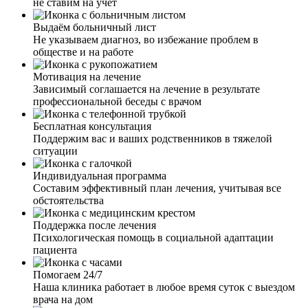
ресурсы и поддержку во время стационарного лечения.
не ставим на учёт
Я нашел в себе силы бороться с желаниями и научился
здоровому образу жизни. Теперь я чувствую себя
Выдаём больничный лист
свободным от наркотиков и готов начать новую главу в
Не указываем диагноз, во избежание проблем в
своей жизни. Я рекомендую клинику всем, кто ищет
обществе и на работе
настоящую помощь
Мотивация на лечение
Зависимый соглашается на лечение в результате
профессиональной беседы с врачом
Искренне благодарна вам за своё лечение! Моя жизнь
Бесплатная консультация
была разрушена из-за употребления наркотиков. Я сама
Поддержим вас и ваших родственников в тяжелой
приняла решение и нашла вашу клинику, обсудили и
ситуации
проговорили все интересующие меня вопросы о
реабилитации. Я получила такую колоссальную
Индивидуальная программа
поддержку и помощь, начала лечение. Ваш подход, ваш
Составим эффективный план лечения, учитывая все
профессионализм, всё на столько зацепило меня. Опыт
обстоятельства
других зависимых — у меня нет слов. Мой стаж более 5
лет, и тут вы мне показываете новую и счастливую
Поддержка после лечения
жизнь без наркотиков. Во что я и поверить уже не
Психологическая помощь в социальной адаптации
могла. Огромное вам спасибо!
пациента
Помогаем 24/7
Наша клиника работает в любое время суток с выездом
врача на дом
Я был вынужден прибегнуть к принудительной