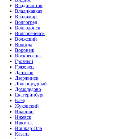
Владивосток
Владикавказ
Владимир
Волгоград
Волгодонск
Волгореченск
Волжский
Вологда
Воронеж
Воскресенск
Грозный
Грязовец
Данилов
Дзержинск
Долгопрудный
Домодедово
Екатеринбург
Елец
Жуковский
Иваново
Ижевск
Иркутск
Йошкар-Ола
Казань