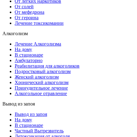
От лёгких наркотиков
От солей
От мефедрона
От героина
Лечение токсикомании
Алкоголизм
Лечение Алкоголизма
На дому
В стационаре
Амбулаторно
Реабилитация для алкоголиков
Подростковый алкоголизм
Женский алкоголизм
Хронический алкоголизм
Принудительное лечение
Алкогольное отравление
Вывод из запоя
Вывод из запоя
На дому
В стационаре
Частный Вытрезвитель
Детоксикация от алкоголя