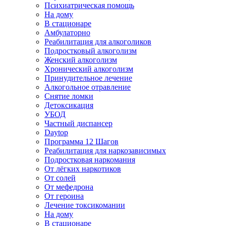
Психиатрическая помощь
На дому
В стационаре
Амбулаторно
Реабилитация для алкоголиков
Подростковый алкоголизм
Женский алкоголизм
Хронический алкоголизм
Принудительное лечение
Алкогольное отравление
Снятие ломки
Детоксикация
УБОД
Частный диспансер
Daytop
Программа 12 Шагов
Реабилитация для наркозависимых
Подростковая наркомания
От лёгких наркотиков
От солей
От мефедрона
От героина
Лечение токсикомании
На дому
В стационаре