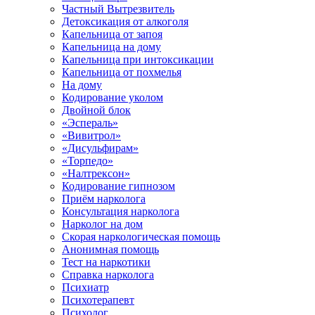
Частный Вытрезвитель
Детоксикация от алкоголя
Капельница от запоя
Капельница на дому
Капельница при интоксикации
Капельница от похмелья
На дому
Кодирование уколом
Двойной блок
«Эспераль»
«Вивитрол»
«Дисульфирам»
«Торпедо»
«Налтрексон»
Кодирование гипнозом
Приём нарколога
Консультация нарколога
Нарколог на дом
Скорая наркологическая помощь
Анонимная помощь
Тест на наркотики
Справка нарколога
Психиатр
Психотерапевт
Психолог