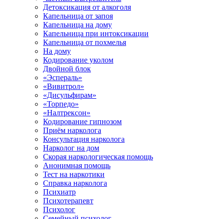
Детоксикация от алкоголя
Капельница от запоя
Капельница на дому
Капельница при интоксикации
Капельница от похмелья
На дому
Кодирование уколом
Двойной блок
«Эспераль»
«Вивитрол»
«Дисульфирам»
«Торпедо»
«Налтрексон»
Кодирование гипнозом
Приём нарколога
Консультация нарколога
Нарколог на дом
Скорая наркологическая помощь
Анонимная помощь
Тест на наркотики
Справка нарколога
Психиатр
Психотерапевт
Психолог
Семейный психолог