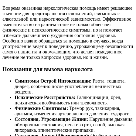
Вовремя оказанная наркологическая помощь имеет решающее
значение для предотвращения осложнений, связанных с
алкогольной или наркотической зависимостью. Эффективное
вмешательство на раннем этапе не только облегчает
физические и психологические симптомы, но и помогает
избежать дальнейшего ухудшения состояния здоровья.
Особенно важно обращаться за помощью в случаях, когда
употребление ведет к поведению, угрожающему безопасности
самого пациента и окружающих, что делает немедленное
лечение не только вопросом здоровья, но и жизни.
Показания для вызова нарколога
Симптомы Острой Интоксикации:
Рвота, тошнота,
диарея, особенно после употребления неизвестных
веществ.
Психические Расстройства:
Галлюцинации, бред,
психическая возбудимость или тревожность.
Физические Симптомы:
Тремор рук, тахикардия,
аритмия, изменения артериального давления, судороги.
Состояния, Угрожающие Жизни:
Нарушение дыхания,
обморочные состояния, пена изо рта, озноб, высокая
лихорадка, эпилептические припадки.
Состояния Ломки (Абстиненции):
Особенно при