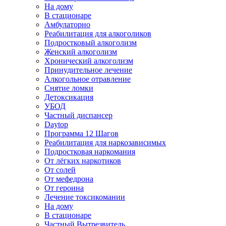
На дому
В стационаре
Амбулаторно
Реабилитация для алкоголиков
Подростковый алкоголизм
Женский алкоголизм
Хронический алкоголизм
Принудительное лечение
Алкогольное отравление
Снятие ломки
Детоксикация
УБОД
Частный диспансер
Daytop
Программа 12 Шагов
Реабилитация для наркозависимых
Подростковая наркомания
От лёгких наркотиков
От солей
От мефедрона
От героина
Лечение токсикомании
На дому
В стационаре
Частный Вытрезвитель