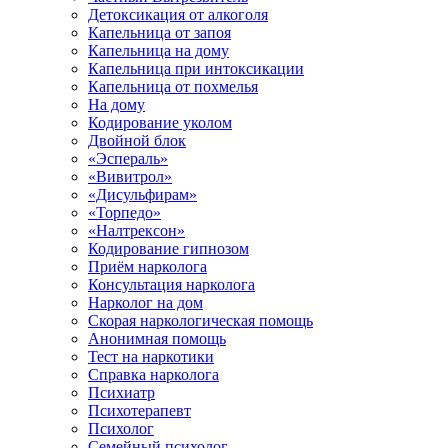
Детоксикация от алкоголя
Капельница от запоя
Капельница на дому
Капельница при интоксикации
Капельница от похмелья
На дому
Кодирование уколом
Двойной блок
«Эспераль»
«Вивитрол»
«Дисульфирам»
«Торпедо»
«Налтрексон»
Кодирование гипнозом
Приём нарколога
Консультация нарколога
Нарколог на дом
Скорая наркологическая помощь
Анонимная помощь
Тест на наркотики
Справка нарколога
Психиатр
Психотерапевт
Психолог
Семейный психолог