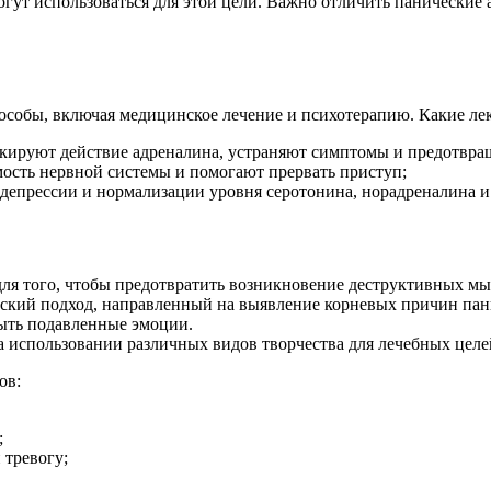
гут использоваться для этой цели. Важно отличить панические 
особы, включая медицинское лечение и психотерапию. Какие ле
окируют действие адреналина, устраняют симптомы и предотвра
мость нервной системы и помогают прервать приступ;
 депрессии и нормализации уровня серотонина, норадреналина и
ля того, чтобы предотвратить возникновение деструктивных мы
ский подход, направленный на выявление корневых причин панич
рыть подавленные эмоции.
а использовании различных видов творчества для лечебных целе
ов:
;
 тревогу;