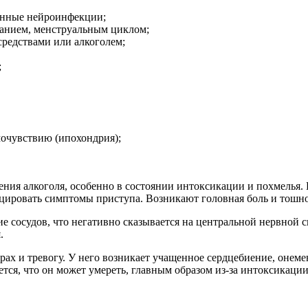
енные нейроинфекции;
ванием, менструальным циклом;
средствами или алкоголем;
;
очувствию (ипохондрия);
ения алкоголя, особенно в состоянии интоксикации и похмелья.
оцировать симптомы приступа. Возникают головная боль и тошно
е сосудов, что негативно сказывается на центральной нервной 
.
рах и тревогу. У него возникает учащенное сердцебиение, онеме
тся, что он может умереть, главным образом из-за интоксикаци