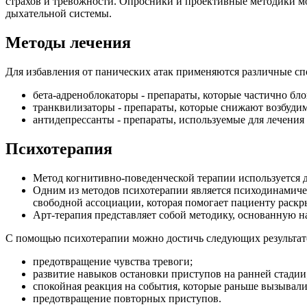
страхов и тревожности. Опросники и проективные методики мо
дыхательной системы.
Методы лечения
Для избавления от панических атак применяются различные сп
бета-адреноблокаторы - препараты, которые частично бл
транквилизаторы - препараты, которые снижают возбуди
антидепрессанты - препараты, используемые для лечения
Психотерапия
Метод когнитивно-поведенческой терапии используется д
Одним из методов психотерапии является психодинамиче
свободной ассоциации, которая помогает пациенту раск
Арт-терапия представляет собой методику, основанную н
С помощью психотерапии можно достичь следующих результат
предотвращение чувства тревоги;
развитие навыков остановки приступов на ранней стадии
спокойная реакция на события, которые раньше вызывали
предотвращение повторных приступов.