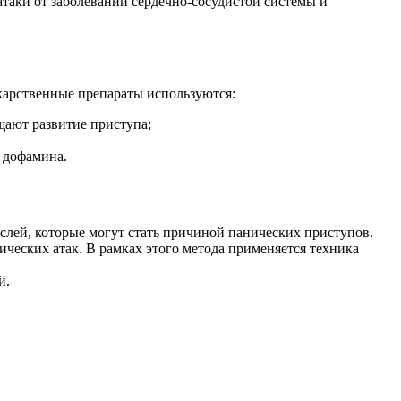
атаки от заболеваний сердечно-сосудистой системы и
карственные препараты используются:
щают развитие приступа;
 дофамина.
слей, которые могут стать причиной панических приступов.
еских атак. В рамках этого метода применяется техника
й.