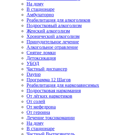
На дому
В стационаре
Амбулаторно
Реабилитация для алкоголиков
Подростковый алкоголизм
Женский алкоголизм
Хронический алкоголизм
Принудительное лечение
Алкогольное отравление
Снятие ломки
Детоксикация
УБОД
Частный диспансер
Daytop
Программа 12 Шагов
Реабилитация для наркозависимых
Подростковая наркомания
От лёгких наркотиков
От солей
От мефедрона
От героина
Лечение токсикомании
На дому
В стационаре
Частный Вытрезвитель